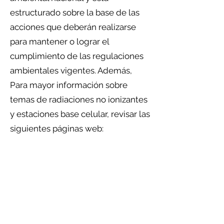
estructurado sobre la base de las
acciones que deberán realizarse
para mantener o lograr el
cumplimiento de las regulaciones
ambientales vigentes. Además,
Para mayor información sobre
temas de radiaciones no ionizantes
y estaciones base celular, revisar las
siguientes páginas web:
•
http://www.who.int/peh-
emf/publications/facts/fs304/es/
•
http://www.arcotel.gob.ec/atencio
n-de-reclamos-denuncias-