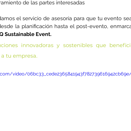
ramiento de las partes interesadas
amos el servicio de asesoría para que tu evento sea
desde la planificación hasta el post-evento, enmarc
IQ Sustainable Event.
ciones innovadoras y sostenibles que beneficie
a tu empresa.
atic.com/video/06bc33_cede2365841943f782739616942cb69e