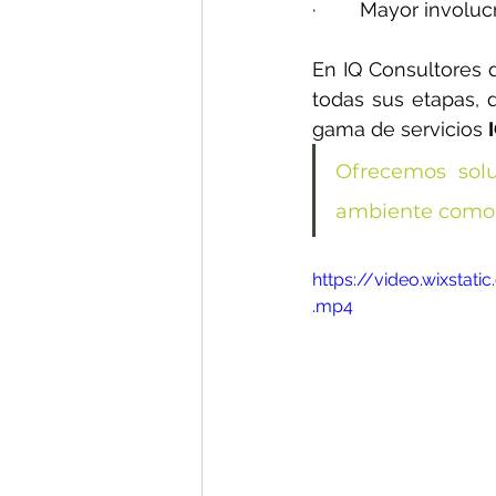
·        
Mayor involuc
En IQ Consultores d
todas sus etapas, 
gama de servicios 
Ofrecemos solu
ambiente como 
https://video.wixst
.mp4