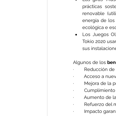
prácticas sost
renovable (uti
energía de los 
ecológica e esc
Los Juegos Olí
Tokio 2020 usar
sus instalacion
Algunos de los 
ben
·        
Reducción de 
·        
Acceso a nuev
·        
Mejora de la p
·        
Cumplimiento
·        
Aumento de la 
·        
Refuerzo del 
·        
Impacto garan