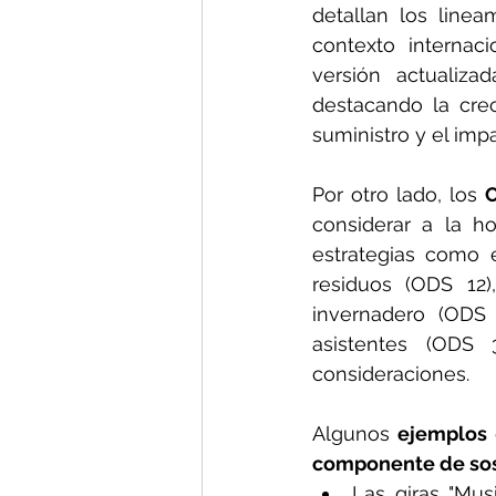
detallan los linea
contexto internaci
versión actualiz
destacando la crec
suministro y el impa
Por otro lado, los 
O
considerar a la ho
estrategias como 
residuos (ODS 12)
invernadero (ODS 
asistentes (ODS 3
consideraciones.
Algunos 
ejemplos
componente de sos
Las giras "Mus