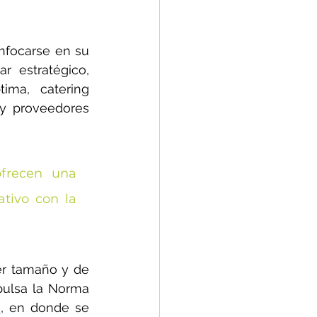
focarse en su 
r estratégico, 
ima, catering 
y proveedores 
frecen una 
tivo con la 
r tamaño y de 
pulsa la Norma 
o
, en donde se 