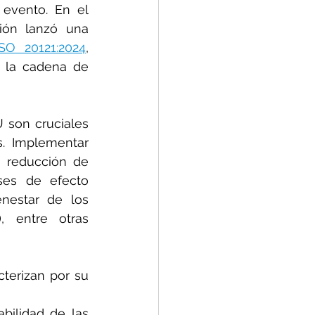
evento. En el 
ión lanzó una 
ISO 20121:2024
, 
 la cadena de 
 son cruciales 
. Implementar 
 reducción de 
ses de efecto 
nestar de los 
 entre otras 
 de eventos mundiales de alto alcance que se caracterizan por su 
bilidad de las 